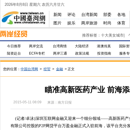
2026年8月8日 星期六 农历六月廿六
新闻
评论
台湾新闻
部委
各地
图片
娱乐
两岸旅游
时尚
体育
推荐标签：
十大美女城市
|
今日推荐
两岸交流
台湾商情
大陆经济
港澳传真
国际资
陆资赴台
ECFA专栏
两岸三通
政策法规
投资指南
服务专
您的位置：
中国台湾网
>
经贸
>
金融
> 正文
瞄准高新医药产业 前海添
2015-05-11 08:09
来源：南方日报
(记者/卓泳)深圳互联网金融又迎来一个细分领域——高新医药产
有限公司控股的P2P网贷平台万盈金融正式入驻前海，该平台充分