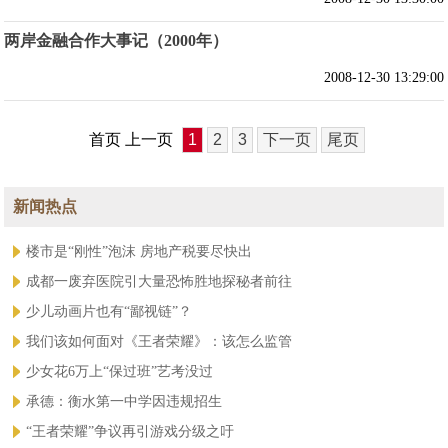
两岸金融合作大事记（2000年）
2008-12-30 13:29:00
首页 上一页
1
2
3
下一页
尾页
新闻热点
楼市是“刚性”泡沫 房地产税要尽快出
成都一废弃医院引大量恐怖胜地探秘者前往
少儿动画片也有“鄙视链”？
我们该如何面对《王者荣耀》：该怎么监管
少女花6万上“保过班”艺考没过
承德：衡水第一中学因违规招生
“王者荣耀”争议再引游戏分级之吁