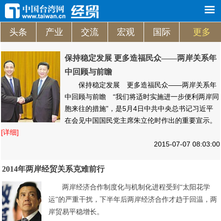
头条
产业
交流
宏观
国际
更多
首页
新闻
评论
台湾
视频
经贸
各地
旅游
图片
文化
农业
图库
区域
看点
人物
保持稳定发展 更多造福民众——两岸关系年
中回顾与前瞻
保持稳定发展 更多造福民众——两岸关系年
中回顾与前瞻 “我们将适时实施进一步便利两岸同
胞来往的措施”，是5月4日中共中央总书记习近平
在会见中国国民党主席朱立伦时作出的重要宣示。
[详细]
2015-07-07 08:03:00
2014年两岸经贸关系克难前行
两岸经济合作制度化与机制化进程受到“太阳花学
运”的严重干扰，下半年后两岸经济合作才趋于回温，两
岸贸易平稳增长。