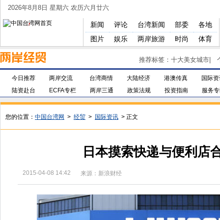
2026年8月8日 星期六 农历六月廿六
新闻
评论
台湾新闻
部委
各地
图片
娱乐
两岸旅游
时尚
体育
推荐标签：
十大美女城市
|
今日推荐
两岸交流
台湾商情
大陆经济
港澳传真
国际资
陆资赴台
ECFA专栏
两岸三通
政策法规
投资指南
服务专
您的位置：
中国台湾网
>
经贸
>
国际资讯
> 正文
日本摸索快递与便利店
2015-04-08 14:42
来源：新浪财经