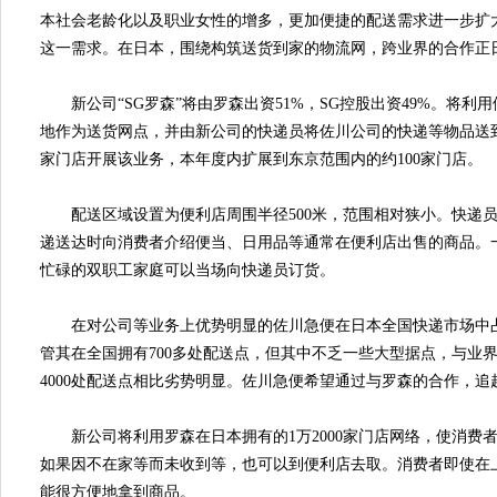
本社会老龄化以及职业女性的增多，更加便捷的配送需求进一步扩
这一需求。在日本，围绕构筑送货到家的物流网，跨业界的合作正
新公司“SG罗森”将由罗森出资51%，SG控股出资49%。将利
地作为送货网点，并由新公司的快递员将佐川公司的快递等物品送到
家门店开展该业务，本年度内扩展到东京范围内的约100家门店。
配送区域设置为便利店周围半径500米，范围相对狭小。快递员
递送达时向消费者介绍便当、日用品等通常在便利店出售的商品。
忙碌的双职工家庭可以当场向快递员订货。
在对公司等业务上优势明显的佐川急便在日本全国快递市场中占有
管其在全国拥有700多处配送点，但其中不乏一些大型据点，与业
4000处配送点相比劣势明显。佐川急便希望通过与罗森的合作，追
新公司将利用罗森在日本拥有的1万2000家门店网络，使消费
如果因不在家等而未收到等，也可以到便利店去取。消费者即使在
能很方便地拿到商品。