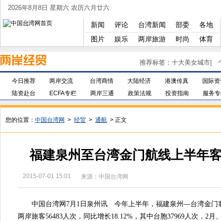
2026年8月8日 星期六 农历六月廿六
新闻
评论
台湾新闻
部委
各地
图片
娱乐
两岸旅游
时尚
体育
推荐标签：
十大美女城市
|
今日推荐
两岸交流
台湾商情
大陆经济
港澳传真
国际资
陆资赴台
ECFA专栏
两岸三通
政策法规
投资指南
服务专
您的位置：
中国台湾网
>
经贸
>
通航
> 正文
福建泉州至台湾金门航线上半年客运
2015-07-01 15:01
来源：中国台湾网
中国台湾网7月1日泉州讯 今年上半年，福建泉州—台湾金门客运
两岸旅客56483人次，同比增长18.12%，其中台胞37969人次，2