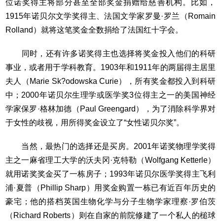
位诺奖得主将部分甚至全部奖金捐赠给慈善机构。比如，
1915年诺贝尔文学奖得主、法国文学家罗曼·罗兰（Romain
Rolland）就将这笔奖金全数捐给了法国红十字会。
同时，还有许多诺奖得主也选择将奖金投入他们的科研
事业，或者用于学科教育。1903年和1911年的两届得主居里
夫人（Marie Sk?odowska Curie），所有奖金都投入到科研
中；2000年诺贝尔生理学或医学奖3位得主之一的美国神经
学家保罗·格林加德（Paul Greengard），为了消除科学界对
于女性的歧视，用所得奖金设立了“女性诺贝尔奖”。
当然，最热门的选择还是买房。2001年诺奖物理学奖得
主之一麻省理工大学的沃夫冈·克特勒（Wolfgang Ketterle）
就用诺奖奖金买了一栋房子；1993年诺贝尔医学奖得主飞利
浦·夏普（Phillip Sharp）用奖金购置一栋已有近百年历史的
豪宅；他的搭档英国生物化学与分子生物学家理察·罗伯茨
（Richard Roberts）则在自家的前院修建了一个私人的槌球