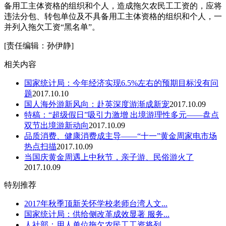
备用工主体资格的组织和个人，造成拖欠农民工工资的，应将
违法分包、转包单位及不具备用工主体资格的组织和个人，一
并列入拖欠工资“黑名单”。
[责任编辑：孙伊静]
相关内容
国家统计局：今年经济实现6.5%左右的预期目标没有问
题
2017.10.10
国人海外游新风向：赴英深度游渐成新宠
2017.10.09
特稿：“超级假日”吸引力激增 出境游理性多元——盘点
双节出境游新动向
2017.10.09
品质消费、健康消费成主导——“十一”黄金周家电市场
热点扫描
2017.10.09
当国庆黄金周遇上中秋节，亲子游、民俗游火了
2017.10.09
特别推荐
2017年秋季顶新关怀学校老师台湾人文...
国家统计局：供给侧改革成效显著 服务...
人社部：用人单位拖欠农民工工资将列...