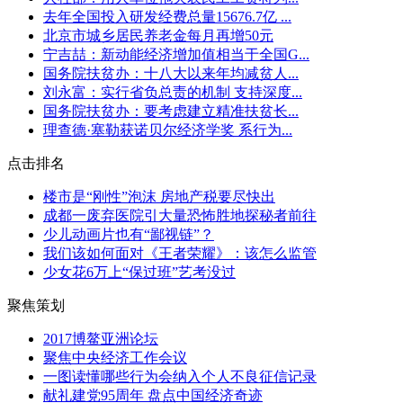
去年全国投入研发经费总量15676.7亿 ...
北京市城乡居民养老金每月再增50元
宁吉喆：新动能经济增加值相当于全国G...
国务院扶贫办：十八大以来年均减贫人...
刘永富：实行省负总责的机制 支持深度...
国务院扶贫办：要考虑建立精准扶贫长...
理查德·塞勒获诺贝尔经济学奖 系行为...
点击排名
楼市是“刚性”泡沫 房地产税要尽快出
成都一废弃医院引大量恐怖胜地探秘者前往
少儿动画片也有“鄙视链”？
我们该如何面对《王者荣耀》：该怎么监管
少女花6万上“保过班”艺考没过
聚焦策划
2017博鳌亚洲论坛
聚焦中央经济工作会议
一图读懂哪些行为会纳入个人不良征信记录
献礼建党95周年 盘点中国经济奇迹