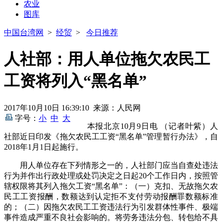
农业
图库
中国台湾网
>
经贸
>
今日推荐
人社部：用人单位拖欠农民工
工资将列入“黑名单”
2017年10月10日 16:39:10 来源：人民网
字号：
小
中
大
本报北京10月9日电 （记者叶紫）人
社部近日印发《拖欠农民工工资“黑名单”管理暂行办法》，自
2018年1月1日起施行。
用人单位存在下列情形之一的，人社部门应当自查处违法
行为并作出行政处理或处罚决定之日起20个工作日内，按照管
辖权限将其列入拖欠工资“黑名单”：（一）克扣、无故拖欠农
民工工资报酬，数额达到认定拒不支付劳动报酬罪数额标准
的；（二）因拖欠农民工工资违法行为引发群体性事件、极端
事件造成严重不良社会影响的。将劳务违法分包、转包给不具