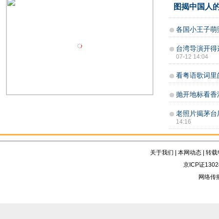
图揭中国人的
各国小王子萌
台湾导演开得
07-12 14:04
看粤语歌词里
抛开地标看香
老照片揭茅台
14:16
关于我们
|
本网动态
|
转载
京ICP证130
网络传播