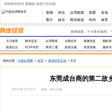
2026年8月6日 星期四 农历六月廿四
新闻
评论
台湾新闻
部委
各地
图片
娱乐
两岸旅游
时尚
体育
推荐标签：
十大美女城市
|
今日推荐
两岸交流
台湾商情
大陆经济
港澳传真
国际资
陆资赴台
ECFA专栏
两岸三通
政策法规
投资指南
服务专
您的位置：
中国台湾网
>
经贸
>
两岸经贸交流
> 正文
东莞成台商的第二故乡
2014-09-29 13:47
来源：南方日报